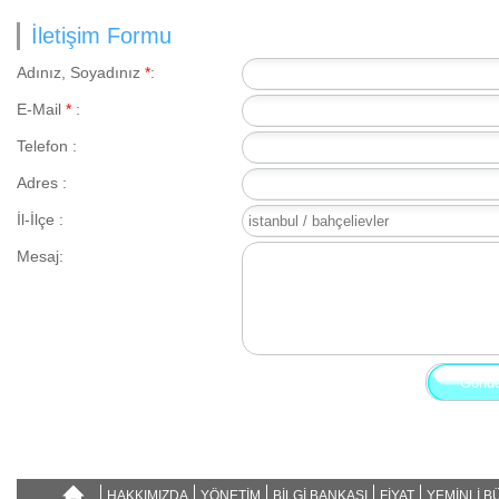
İletişim Formu
Adınız, Soyadınız
*
:
E-Mail
*
:
Telefon :
Adres :
İl-İlçe :
Mesaj:
HAKKIMIZDA
YÖNETİM
BİLGİ BANKASI
FİYAT
YEMİNLİ 