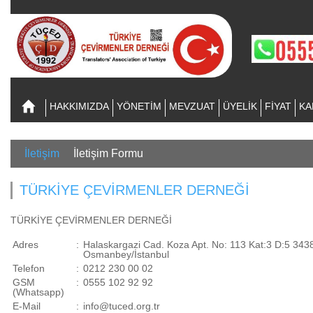
HAKKIMIZDA
YÖNETİM
MEVZUAT
ÜYELİK
FİYAT
KA
İletişim
İletişim Formu
TÜRKİYE ÇEVİRMENLER DERNEĞİ
TÜRKİYE ÇEVİRMENLER DERNEĞİ
Adres
:
Halaskargazi Cad. Koza Apt. No: 113 Kat:3 D:5 343
Osmanbey/İstanbul
Telefon
:
0212 230 00 02
GSM
:
0555 102 92 92
(Whatsapp)
E-Mail
:
info@tuced.org.tr