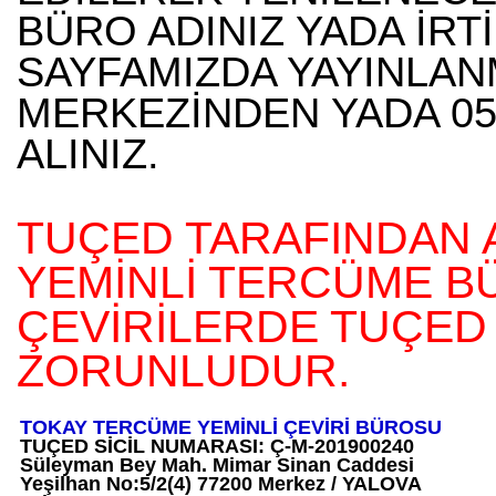
BÜRO ADINIZ YADA İRTİ
SAYFAMIZDA YAYINLA
MERKEZİNDEN YADA 055
ALINIZ.
TUÇED TARAFINDAN 
YEMİNLİ TERCÜME B
ÇEVİRİLERDE TUÇED
ZORUNLUDUR.
TOKAY TERCÜME YEMİNLİ ÇEVİRİ BÜROSU
TUÇED SİCİL NUMARASI: Ç-M-201900240
Süleyman Bey Mah. Mimar Sinan Caddesi
Yeşilhan No:5/2(4) 77200 Merkez / YALOVA