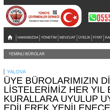
HAKKIMIZDA
YÖNETİM
MEVZUAT
ÜYELİK
FİYAT
KA
YEMİNLİ BÜROLAR
YALOVA
ÜYE BÜROLARIMIZIN Dİ
LİSTELERİMİZ HER YIL 
KURALLARA UYULUP U
EDİLEREK YENİLENECE