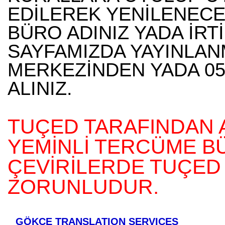
EDİLEREK YENİLENECE
BÜRO ADINIZ YADA İRTİ
SAYFAMIZDA YAYINLA
MERKEZİNDEN YADA 055
ALINIZ.
TUÇED TARAFINDAN 
YEMİNLİ TERCÜME B
ÇEVİRİLERDE TUÇED
ZORUNLUDUR.
GÖKÇE TRANSLATION SERVICES