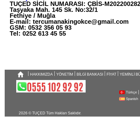
TUÇED SİCİL NUMARASI: ÇBİS-M20220028
Taşyaka Mah. 145 Sk. No:32/1
Fethiye / Muğla
E-mail:
tercumanakingokce@gmail.com
GSM: 0532 356 05 93
Tel: 0252 613 45 55
HAKKIMIZDA
YÖNETİM
BİLGİ BANKASI
FİYAT
YEMİNLİ 
Türkçe
Spanish
2026 © TUÇED Tüm Hakları Saklıdır.