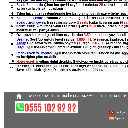
HAKKIMIZDA
YÖNETİM
BİLGİ BANKASI
FİYAT
YEMİNLİ 
Türkçe
Spanish