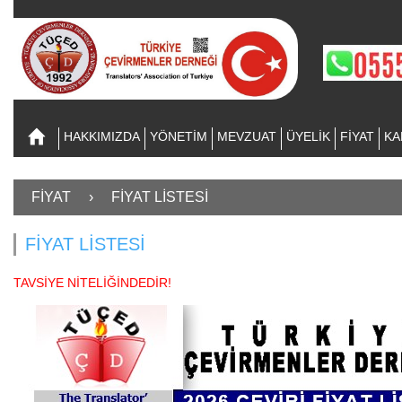
HAKKIMIZDA
YÖNETİM
MEVZUAT
ÜYELİK
FİYAT
KA
FİYAT
›
FİYAT LİSTESİ
FİYAT LİSTESİ
TAVSİYE NİTELİĞİNDEDİR!