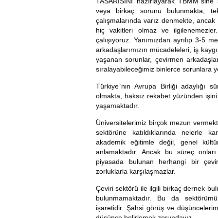
TASARISINI hazırlayarak TBMM`sine 
veya birkaç sorunu bulunmakta, tek
çalışmalarında varız denmekte, ancak
hiç vakitleri olmaz ve ilgilenemezle
çalışıyoruz. Yanımızdan ayrılıp 3-5 me
arkadaşlarımızın mücadeleleri, iş kaygıları
yaşanan sorunlar, çevirmen arkadaşları
sıralayabileceğimiz binlerce sorunlara y
Türkiye`nin Avrupa Birliği adaylığı 
olmakta, haksız rekabet yüzünden işini
yaşamaktadır.
Üniversitelerimiz birçok mezun vermekt
sektörüne katıldıklarında nelerle ka
akademik eğitimle değil, genel kült
anlamaktadır. Ancak bu süreç onları
piyasada bulunan herhangi bir çevir
zorluklarla karşılaşmazlar.
Çeviri sektörü ile ilgili birkaç dernek 
bulunmamaktadır. Bu da sektörümü
işaretidir. Şahsi görüş ve düşüncelerim
düşünce belirlemek zorundayız.