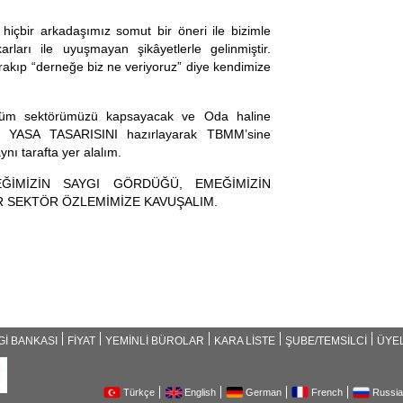
içbir arkadaşımız somut bir öneri ile bizimle
arları ile uyuşmayan şikâyetlerle gelinmiştir.
rakıp “derneğe biz ne veriyoruz” diye kendimize
 tüm sektörümüzü kapsayacak ve Oda haline
 YASA TASARISINI hazırlayarak TBMM’sine
ynı tarafta yer alalım.
ĞİMİZİN SAYGI GÖRDÜĞÜ, EMEĞİMİZİN
İR SEKTÖR ÖZLEMİMİZE KAVUŞALIM.
Gİ BANKASI
FİYAT
YEMİNLİ BÜROLAR
KARA LİSTE
ŞUBE/TEMSİLCİ
ÜYEL
Türkçe
English
German
French
Russi