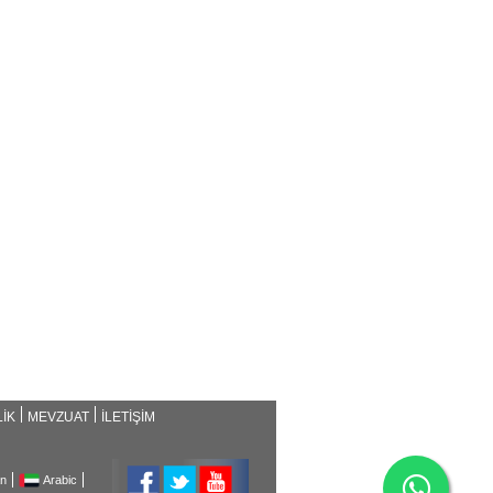
İK
MEVZUAT
İLETİŞİM
an
Arabic