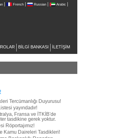
an
French
Russian
Arabic
ÜROLAR
BİLGİ BANKASI
İLETİŞİM
R
leri Tercümanlığı Duyurusu!
istesi yayındadır!
stralya, Fransa ve İTKİB'de
er tasdikine gerek yoktur.
si Röportajımız!
e Kamu Daireleri Tasdikleri!