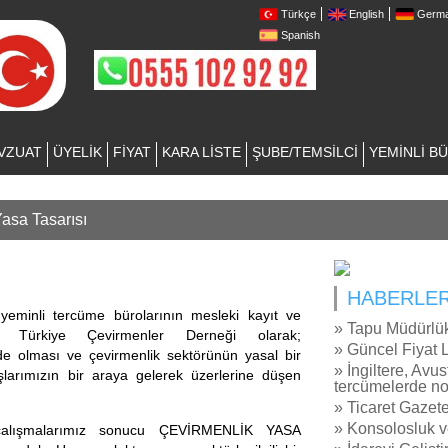
Türkçe
English
Germ
Spanish
VZUAT
ÜYELİK
FİYAT
KARA LİSTE
ŞUBE/TEMSİLCİ
YEMİNLİ B
asa Tasarısı
HABERLE
 yeminli tercüme bürolarının mesleki kayıt ve
» Tapu Müdürlük
an Türkiye Çevirmenler Derneği olarak;
» Güncel Fiyat L
nde olması
ve
çevirmenlik sektörünün yasal bir
» İngiltere, Avu
larımızın bir araya gelerek üzerlerine düşen
tercümelerde not
» Ticaret Gazete
» Konsolosluk v
çalışmalarımız sonucu
ÇEVİRMENLİK YASA