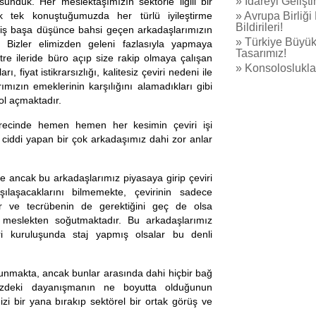
» İdareyi Gelişt
sunduk.
Her meslektaşımızın sektörle ilgili bir
 tek konuştuğumuzda her türlü iyileştirme
» Avrupa Birliği
Bildirileri!
 iş başa düşünce bahsi geçen arkadaşlarımızın
» Türkiye Büyük
r. Bizler elimizden geleni fazlasıyla yapmaya
Tasarımız!
tre ileride büro açıp size rakip olmaya çalışan
» Konsolosluklar
, fiyat istikrarsızlığı, kalitesiz çeviri nedeni ile
mızın emeklerinin karşılığını alamadıkları gibi
ol açmaktadır.
sürecinde hemen hemen her kesimin çeviri işi
 ciddi yapan bir çok arkadaşımız dahi zor anlar
e ancak bu arkadaşlarımız piyasaya girip çeviri
rşılaşacaklarını bilmemekte, çevirinin sadece
ür ve tecrübenin de gerektiğini geç de olsa
 meslekten soğutmaktadır. Bu arkadaşlarımız
i kuruluşunda staj yapmış olsalar bu denli
bulunmakta, ancak bunlar arasında dahi hiçbir bağ
zdeki dayanışmanın ne boyutta olduğunun
izi bir yana bırakıp sektörel bir ortak görüş ve