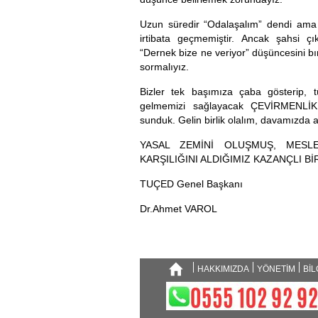
Uzun süredir
“Odalaşalım”
dendi ama h
irtibata geçmemiştir. Ancak şahsi çık
“Dernek bize ne veriyor” düşüncesini bı
sormalıyız.
Bizler tek başımıza çaba gösterip,
gelmemizi sağlayacak ÇEVİRMENLİK
sunduk.
Gelin birlik olalım, davamızda a
YASAL ZEMİNİ OLUŞMUŞ, MESLE
KARŞILIĞINI ALDIĞIMIZ KAZANÇLI B
TUÇED Genel Başkanı
Dr.Ahmet VAROL
HAKKIMIZDA
YÖNETİM
BİL