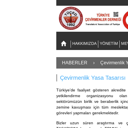
HAKKIMIZDA
YÖNETİM
ME
HABERLER
›
Çevirmenlik Y
Çevirmenlik Yasa Tasarısı
Türkiye’de faaliyet gösteren akredite
yetkilendirme organizasyonu ol
s
ektörümüzün
birlik ve beraberlik içi
zemine kavuşması için tüm meslektaş
görevleri yapmaları gerekmektedir.
Bizler uzun süren araştırma ve 