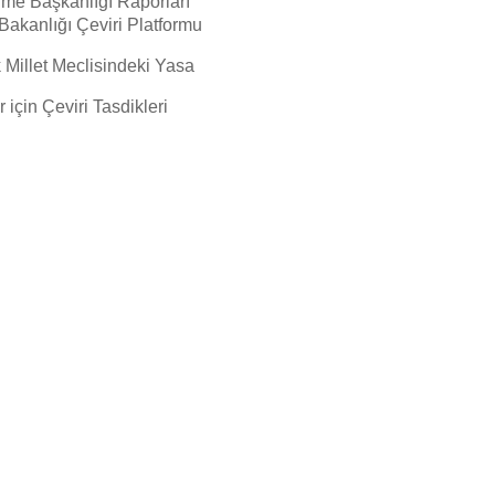
irme Başkanlığı Raporları
 Bakanlığı Çeviri Platformu
 Millet Meclisindeki Yasa
 için Çeviri Tasdikleri